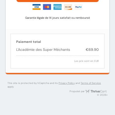
Garantie légale de 14 jours satisfait ou remboursé
Paiement total
L'Académie des Super Méchants
€69.90
Les prix sont en EUR
This site is protected by hCaptcha and its
Privacy Policy
and
Terms of Service
apply.
Thri
Propulsé par
© 2026+